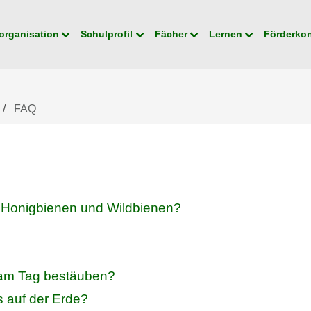
organisation
Schulprofil
Fächer
Lernen
Förderko
FAQ
n Honigbienen und Wildbienen?
e am Tag bestäuben?
s auf der Erde?