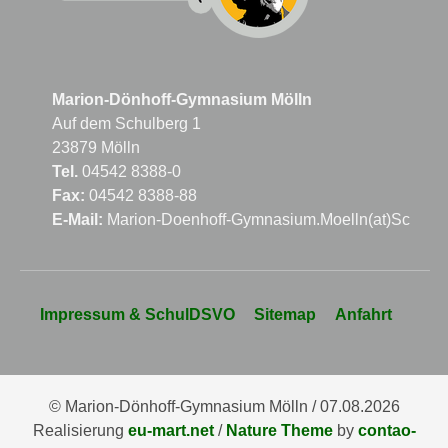
Marion-Dönhoff-Gymnasium Mölln
Auf dem Schulberg 1
23879 Mölln
Tel.
04542 8388-0
Fax:
04542 8388-88
E-Mail:
Marion-Doenhoff-Gymnasium.Moelln(at)Schule
Navigation
Impressum & SchulDSVO
Sitemap
Anfahrt
überspringen
© Marion-Dönhoff-Gymnasium Mölln / 07.08.2026
Realisierung
eu-mart.net
/
Nature Theme
by
contao-