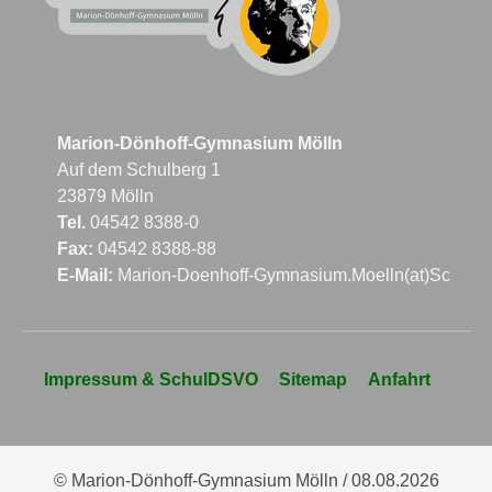
Marion-Dönhoff-Gymnasium Mölln
Auf dem Schulberg 1
23879 Mölln
Tel.
04542 8388-0
Fax:
04542 8388-88
E-Mail:
Marion-Doenhoff-Gymnasium.Moelln(at)Schule
Navigation
Impressum & SchulDSVO
Sitemap
Anfahrt
überspringen
© Marion-Dönhoff-Gymnasium Mölln / 08.08.2026