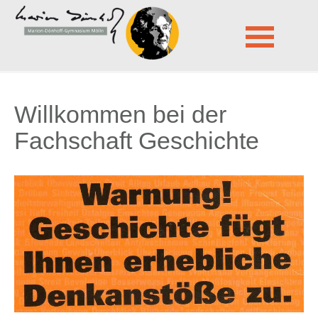
Marion-Dönhoff-Gymnasium Mölln
Fächer
Geschichte
Navigation
überspringen
Willkommen bei der
Fachschaft Geschichte