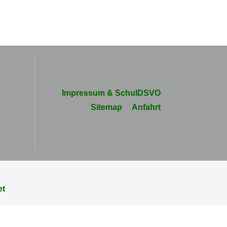
Navigation
Impressum & SchulDSVO
überspringen
Sitemap
Anfahrt
e
et