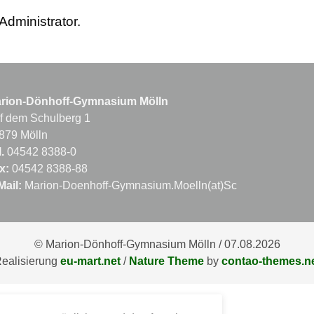
Administrator.
rion-Dönhoff-Gymnasium Mölln
f dem Schulberg 1
879 Mölln
.
04542 8388-0
x:
04542 8388-88
Mail:
Marion-Doenhoff-Gymnasium.Moelln(at)Schule.LandSh.d
© Marion-Dönhoff-Gymnasium Mölln / 07.08.2026
ealisierung
eu-mart.net
/
Nature Theme
by
contao-themes.n