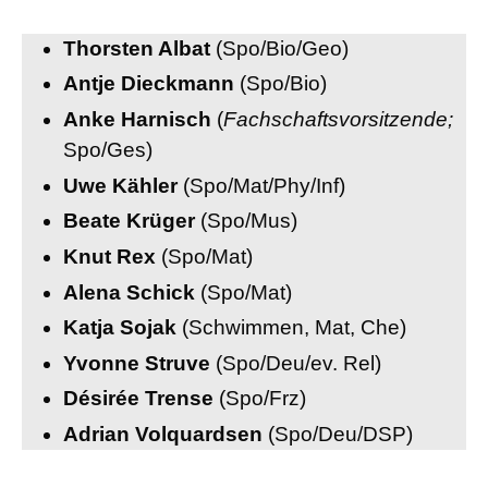
Thorsten Albat
(Spo/Bio/Geo)
Antje Dieckmann
(Spo/Bio)
Anke Harnisch
(
Fachschaftsvorsitzende;
Spo/Ges)
Uwe Kähler
(Spo/Mat/Phy/Inf)
Beate Krüger
(Spo/Mus)
Knut Rex
(Spo/Mat)
Alena Schick
(Spo/Mat)
Katja Sojak
(Schwimmen, Mat, Che)
Yvonne Struve
(Spo/Deu/ev. Rel)
Désirée Trense
(Spo/Frz)
Adrian Volquardsen
(Spo/Deu/DSP)