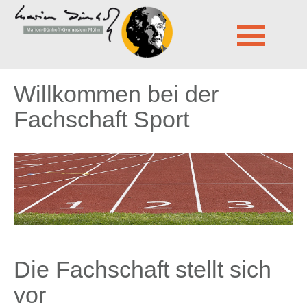
Marion-Dönhoff-Gymnasium Mölln
Fächer
Sport
Navigation
Willkommen bei der
überspringen
Fachschaft Sport
Die Fachschaft stellt sich
vor