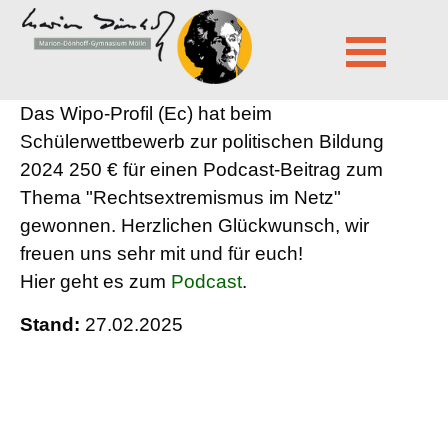
Marion-Dönhoff-Gymnasium Mölln
News Leser
27.02.2025 07:31
von Antje Dieckmann
Navigation
Das Wipo-Profil (Ec) hat beim
überspringen
Schülerwettbewerb zur politischen Bildung
2024 250 € für einen Podcast-Beitrag zum
Thema "Rechtsextremismus im Netz"
gewonnen. Herzlichen Glückwunsch, wir
freuen uns sehr mit und für euch!
Hier geht es zum
Podcast
.
Stand:
27.02.2025