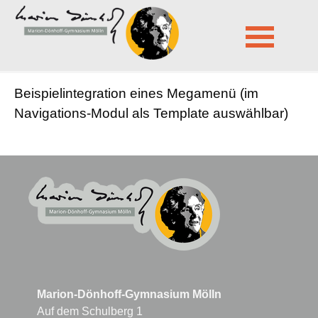
Marion-Dönhoff-Gymnasium Mölln
Module
Megamenü
Navigation
Beispielintegration eines Megamenü (im
überspringen
Navigations-Modul als Template auswählbar)
Marion-Dönhoff-Gymnasium Mölln
Auf dem Schulberg 1