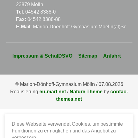
23879 Mölln
Tel.
04542 8388-0
Fax:
04542 8388-88
E-Mail:
Marion-Doenhoff-Gymnasium.Moelln(at)Schule
Navigation
Impressum & SchulDSVO
Sitemap
Anfahrt
überspringen
© Marion-Dönhoff-Gymnasium Mölln / 07.08.2026
Realisierung
eu-mart.net
/
Nature Theme
by
contao-
themes.net
Diese Webseite verwendet Cookies, um bestimmte
Funktionen zu ermöglichen und das Angebot zu
verbessern.