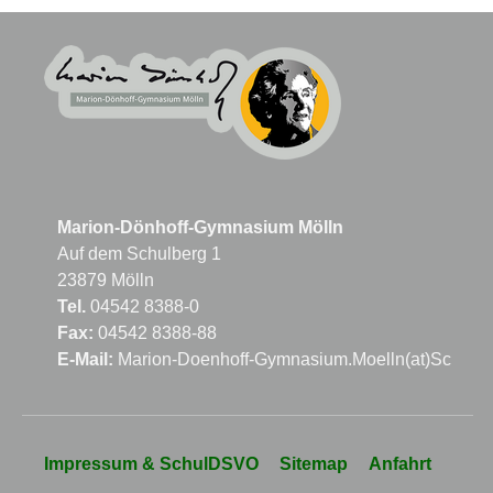
Marion-Dönhoff-Gymnasium Mölln
Auf dem Schulberg 1
23879 Mölln
Tel.
04542 8388-0
Fax:
04542 8388-88
E-Mail:
Marion-Doenhoff-Gymnasium.Moelln(at)Schule
Navigation
Impressum & SchulDSVO
Sitemap
Anfahrt
überspringen