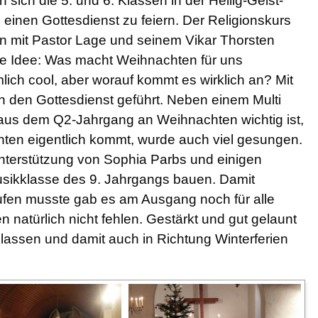
 sich die 5. und 6. Klassen in der Heilig-Geist-
inen Gottesdienst zu feiern. Der Religionskurs
 mit Pastor Lage und seinem Vikar Thorsten
ie Idee: Was macht Weihnachten für uns
ich cool, aber worauf kommt es wirklich an? Mit
h den Gottesdienst geführt. Neben einem Multi
aus dem Q2-Jahrgang an Weihnachten wichtig ist,
ten eigentlich kommt, wurde auch viel gesungen.
Unterstützung von Sophia Parbs und einigen
sikklasse des 9. Jahrgangs bauen. Damit
ufen musste gab es am Ausgang noch für alle
natürlich nicht fehlen. Gestärkt und gut gelaunt
lassen und damit auch in Richtung Winterferien