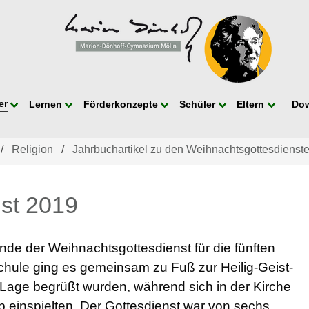
er
Lernen
Förderkonzepte
Schüler
Eltern
Do
Religion
Jahrbuchartikel zu den Weihnachtsgottesdienst
st 2019
nde der Weihnachtsgottesdienst für die fünften
chule ging es gemeinsam zu Fuß zur Heilig-Geist-
 Lage begrüßt wurden, während sich in der Kirche
b einspielten. Der Gottesdienst war von sechs