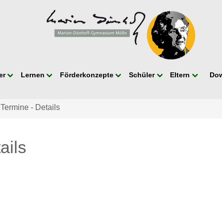
er
Lernen
Förderkonzepte
Schüler
Eltern
Do
 Termine - Details
ails