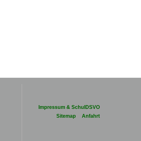
Navigation
Impressum & SchulDSVO
überspringen
Sitemap
Anfahrt
e