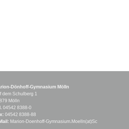
rion-Dönhoff-Gymnasium Mölln
f dem Schulberg 1
879 Mölln
.
04542 8388-0
x:
04542 8388-88
Mail:
Marion-Doenhoff-Gymnasium.Moelln(at)Schule.LandSh.d