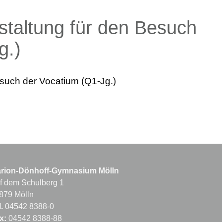
staltung für den Besuch
g.)
esuch der Vocatium (Q1-Jg.)
rion-Dönhoff-Gymnasium Mölln
f dem Schulberg 1
879 Mölln
.
04542 8388-0
x:
04542 8388-88