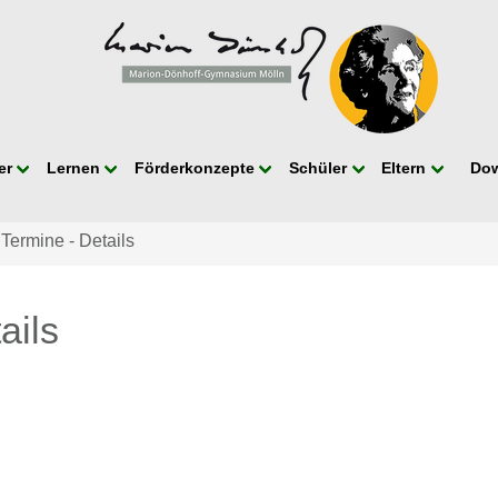
er
Lernen
Förderkonzepte
Schüler
Eltern
Do
 Termine - Details
ails