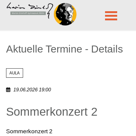
Marion-Dönhoff-Gymnasium Mölln
Aktuelle Termine - Details
Navigation
überspringen
Aktuelle Termine - Details
AULA
19.06.2026 19:00
Sommerkonzert 2
Sommerkonzert 2