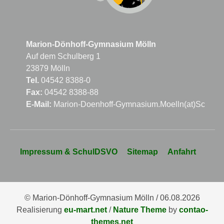
Marion-Dönhoff-Gymnasium Mölln
Auf dem Schulberg 1
23879 Mölln
Tel.
04542 8388-0
Fax:
04542 8388-88
E-Mail:
Marion-Doenhoff-Gymnasium.Moelln(at)Schule
Navigation
Impressum & SchulDSVO
Sitemap
Anfahrt
überspringen
© Marion-Dönhoff-Gymnasium Mölln / 06.08.2026
Realisierung
eu-mart.net
/
Nature Theme
by
contao-
themes.net