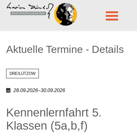
Marion-Dönhoff-Gymnasium Mölln
Aktuelle Termine - Details
Navigation
überspringen
Aktuelle Termine - Details
DREILÜTZOW
28.09.2026–30.09.2026
Kennenlernfahrt 5.
Klassen (5a,b,f)