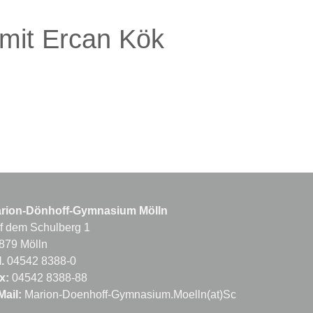
 mit Ercan Kök
rion-Dönhoff-Gymnasium Mölln
f dem Schulberg 1
879 Mölln
.
04542 8388-0
x:
04542 8388-88
Mail:
Marion-Doenhoff-Gymnasium.Moelln(at)Schule.LandSh.d