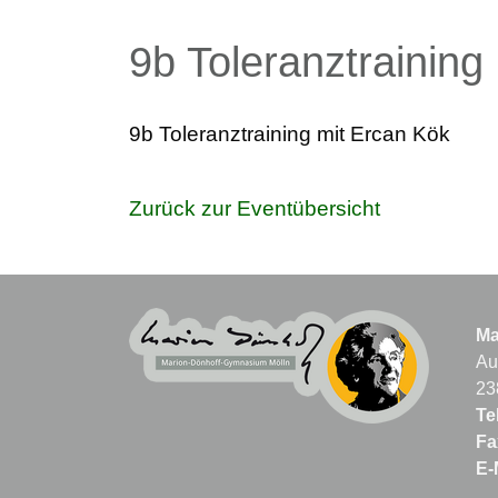
9b Toleranztraining
9b Toleranztraining mit Ercan Kök
Zurück zur Eventübersicht
Ma
Au
23
Tel
Fa
E-