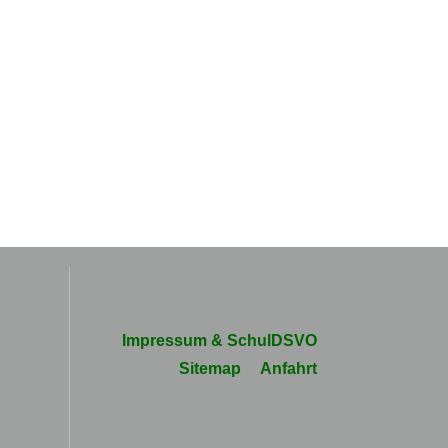
Navigation
Impressum & SchulDSVO
überspringen
Sitemap
Anfahrt
e