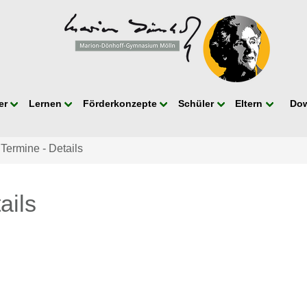
er
Lernen
Förderkonzepte
Schüler
Eltern
Do
 Termine - Details
ails